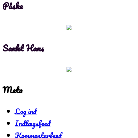
Påske
Sankt Hans
Meta
Log ind
Indlægsfeed
Kommentarfeed