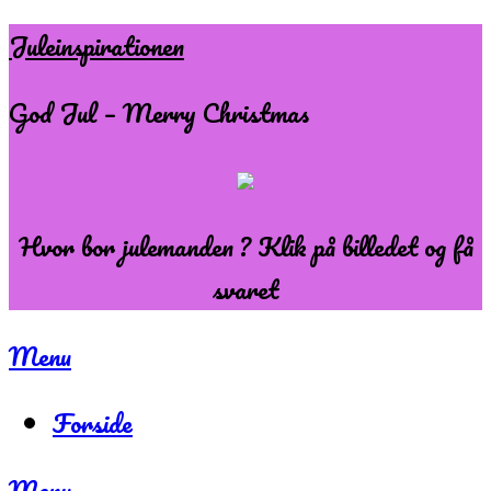
Skip
Juleinspirationen
to
God Jul – Merry Christmas
content
Hvor bor julemanden ? Klik på billedet og få
svaret
Menu
Forside
Menu