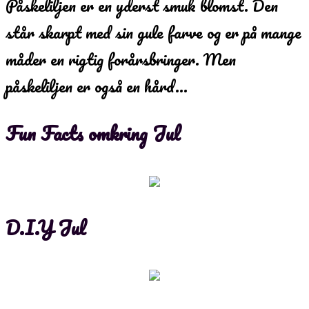
Påskeliljen er en yderst smuk blomst. Den
står skarpt med sin gule farve og er på mange
måder en rigtig forårsbringer. Men
påskeliljen er også en hård…
Fun Facts omkring Jul
D.I.Y Jul