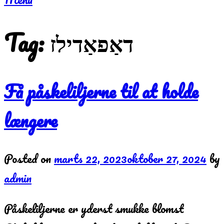
Tag:
דאַפאַדילז
Få påskeliljerne til at holde
længere
Posted on
marts 22, 2023
oktober 27, 2024
by
admin
Påskeliljerne er yderst smukke blomst