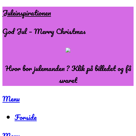
Skip
Juleinspirationen
to
God Jul – Merry Christmas
content
Hvor bor julemanden ? Klik på billedet og få
svaret
Menu
Forside
Menu