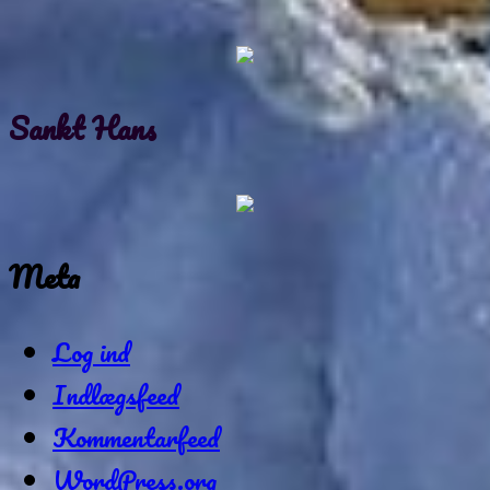
Sankt Hans
Meta
Log ind
Indlægsfeed
Kommentarfeed
WordPress.org