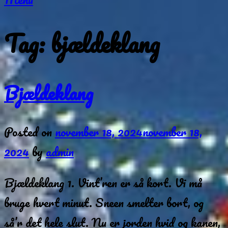
Tag:
bjældeklang
Bjældeklang
Posted on
november 18, 2024
november 18,
2024
by
admin
Bjældeklang 1. Vint’ren er så kort. Vi må
bruge hvert minut. Sneen smelter bort, og
så’r det hele slut. Nu er jorden hvid og kanen,