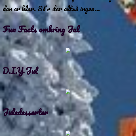
den er klar. Så’r der altså ingen…
Fun Facts omkring Jul
D.I.Y Jul
Juledesserter