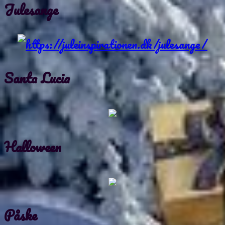
Julesange
Santa Lucia
Halloween
Påske