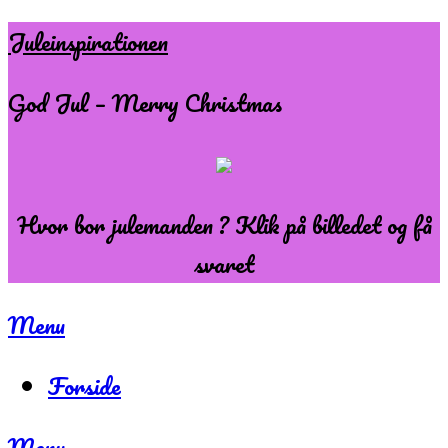
Skip
Juleinspirationen
to
God Jul – Merry Christmas
content
Hvor bor julemanden ? Klik på billedet og få
svaret
Menu
Forside
Menu