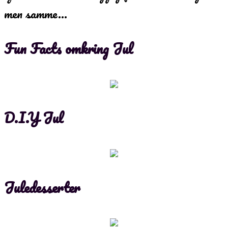
men samme…
Fun Facts omkring Jul
D.I.Y Jul
Juledesserter