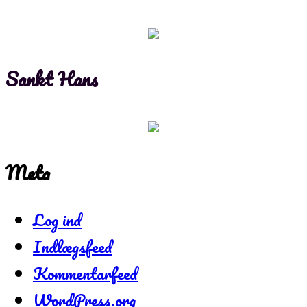
Sankt Hans
Meta
Log ind
Indlægsfeed
Kommentarfeed
WordPress.org