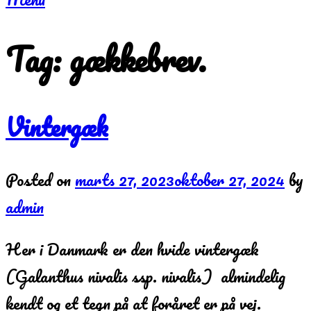
Tag:
gækkebrev.
Vintergæk
Posted on
marts 27, 2023
oktober 27, 2024
by
admin
Her i Danmark er den hvide vintergæk
(Galanthus nivalis ssp. nivalis) almindelig
kendt og et tegn på at foråret er på vej.