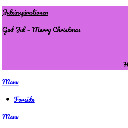
Skip
Juleinspirationen
to
God Jul – Merry Christmas
content
H
Menu
Forside
Menu