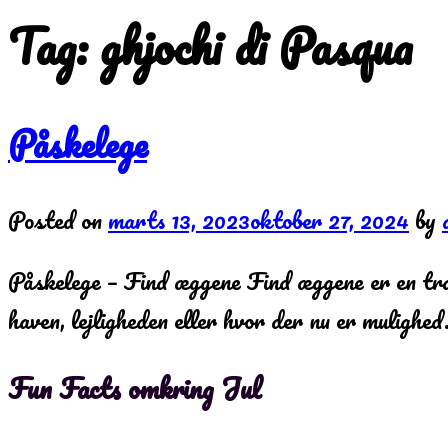
Tag:
ghjochi di Pasqua
Påskelege
Posted on
marts 13, 2023
oktober 27, 2024
by
Påskelege – Find æggene Find æggene er en trad
haven, lejligheden eller hvor der nu er mulighe
Fun Facts omkring Jul