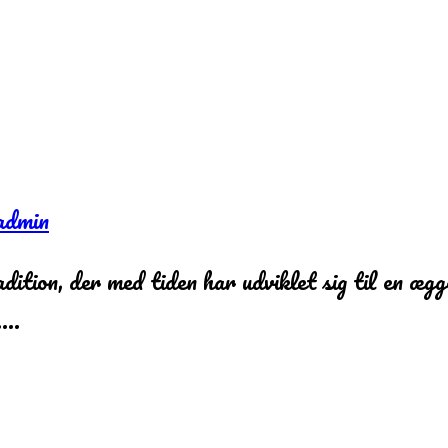
admin
ition, der med tiden har udviklet sig til en æ
d….