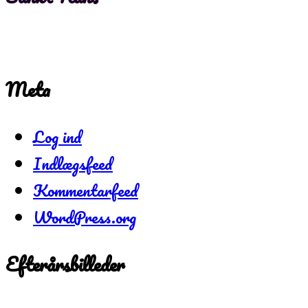
Meta
Log ind
Indlægsfeed
Kommentarfeed
WordPress.org
Efterårsbilleder