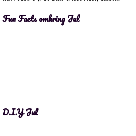
Fun Facts omkring Jul
D.I.Y Jul