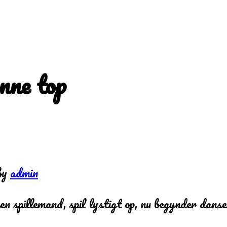
ønne top
by
admin
en spillemand, spil lystigt op, nu begynder dans