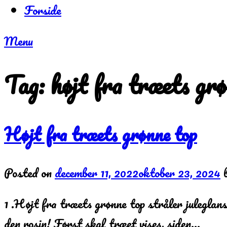
Forside
Menu
Tag:
højt fra træets gr
Højt fra træets grønne top
Posted on
december 11, 2022
oktober 23, 2024
1 .Højt fra træets grønne top stråler juleglans
den rosin! Først skal træet vises, siden…