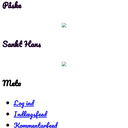
Påske
Sankt Hans
Meta
Log ind
Indlægsfeed
Kommentarfeed