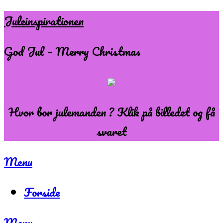
Skip
Juleinspirationen
to
God Jul – Merry Christmas
content
Hvor bor julemanden ? Klik på billedet og få
svaret
Menu
Forside
Menu