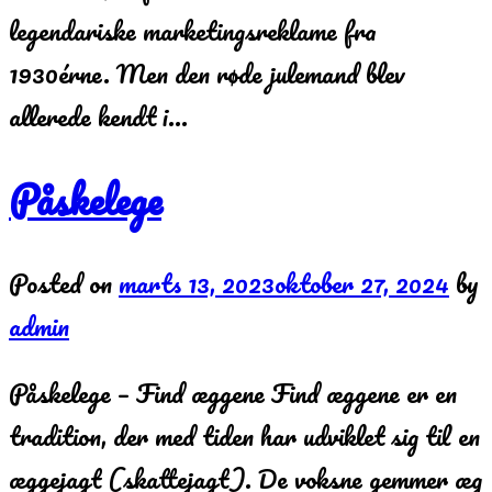
legendariske marketingsreklame fra
1930érne. Men den røde julemand blev
allerede kendt i…
Påskelege
Posted on
marts 13, 2023
oktober 27, 2024
by
admin
Påskelege – Find æggene Find æggene er en
tradition, der med tiden har udviklet sig til en
æggejagt (skattejagt). De voksne gemmer æg