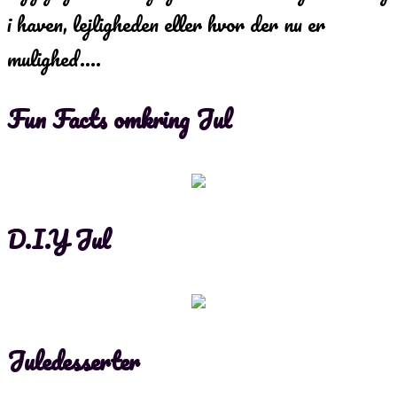
i haven, lejligheden eller hvor der nu er
mulighed….
Fun Facts omkring Jul
D.I.Y Jul
Juledesserter