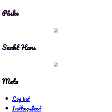
Påske
Sankt Hans
Meta
Log ind
Indlægsfeed