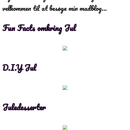
velkommen til at besøge min madblog…
Fun Facts omkring Jul
D.I.Y Jul
Juledesserter