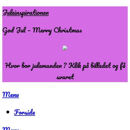
Skip
Juleinspirationen
to
God Jul – Merry Christmas
content
Hvor bor julemanden ? Klik på billedet og få
svaret
Menu
Forside
Menu