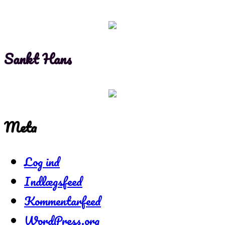
Sankt Hans
Meta
Log ind
Indlægsfeed
Kommentarfeed
WordPress.org