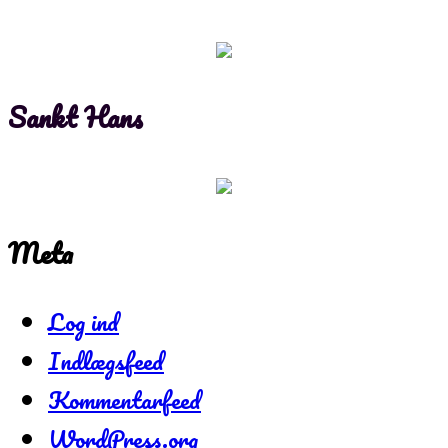
Sankt Hans
Meta
Log ind
Indlægsfeed
Kommentarfeed
WordPress.org