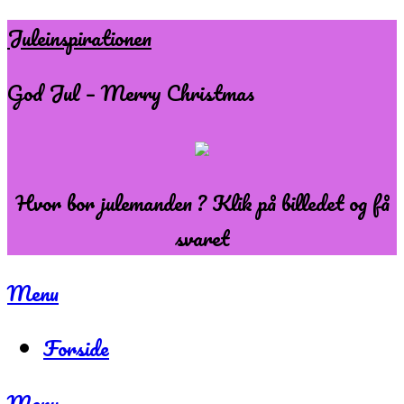
Skip
Juleinspirationen
to
God Jul – Merry Christmas
content
Hvor bor julemanden ? Klik på billedet og få
svaret
Menu
Forside
Menu