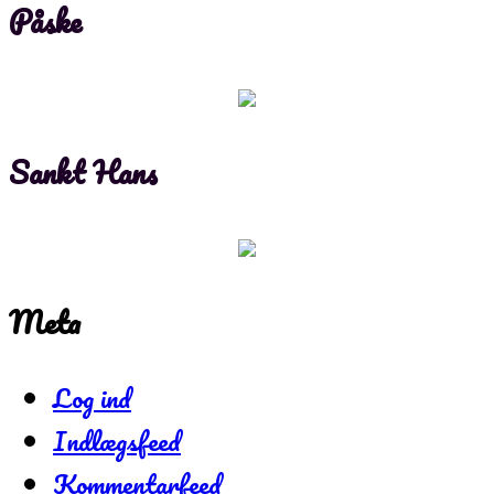
Påske
Sankt Hans
Meta
Log ind
Indlægsfeed
Kommentarfeed