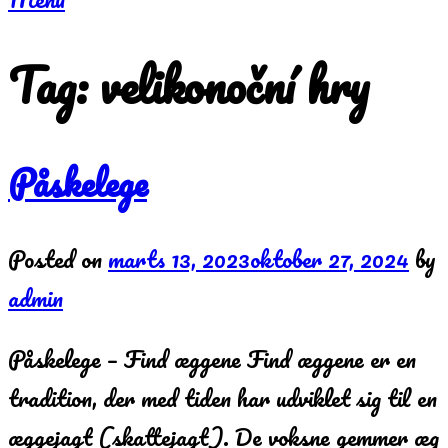
Tag:
velikonoční hry
Påskelege
Posted on
marts 13, 2023
oktober 27, 2024
by
admin
Påskelege – Find æggene Find æggene er en
tradition, der med tiden har udviklet sig til en
æggejagt (skattejagt). De voksne gemmer æg