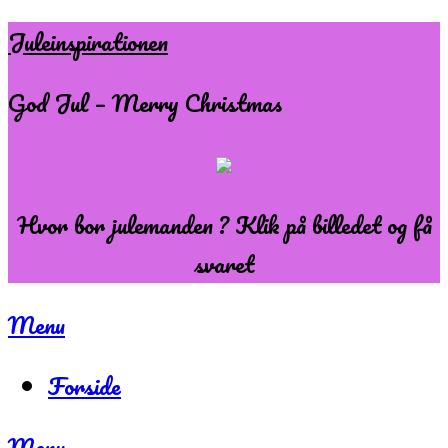
Skip
Juleinspirationen
to
God Jul – Merry Christmas
content
Hvor bor julemanden ? Klik på billedet og få
svaret
Menu
Forside
Menu