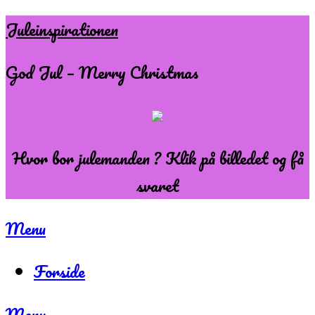
Skip
Juleinspirationen
to
God Jul – Merry Christmas
content
Hvor bor julemanden ? Klik på billedet og få
svaret
Menu
Forside
Menu