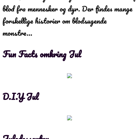
blod fra mennesker og dyr. Der findes mange
forskellige historier om blodsugende
monstre…
Fun Facts omkring Jul
D.I.Y Jul
Juledesserter