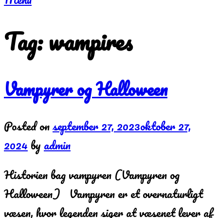
Tag:
wampires
Vampyrer og Halloween
Posted on
september 27, 2023
oktober 27,
2024
by
admin
Historien bag vampyren (Vampyren og
Halloween) Vampyren er et overnaturligt
væsen, hvor legenden siger at væsenet lever af