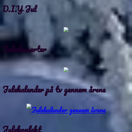
D.I.Y Jul
Juledesserter
Julekalender på tv gennem årene
Julekonfekt