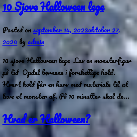
10 Sjove Halloween lege
Posted on
september 14, 2023
oktober 27,
2024
by
admin
10 sjove Halloween lege Lav en monsterfigur
på tid Opdel børnene i forskellige hold.
Hvert hold får en kurv med materiale til at
lave et monster af. På 10 minutter skal de…
Hvad er Halloween?