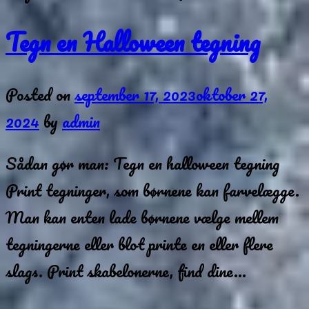
Tegn en Halloween tegning
Posted on
september 17, 2023
oktober 27,
2024
by
admin
Sådan gør man: Tegn en halloween tegning
Print tegninger, som børnene kan farvelægge.
Man kan enten lade børnene vælge mellem
tegningerne eller blot printe en eller flere
slags. Print skabelonerne, find dine…