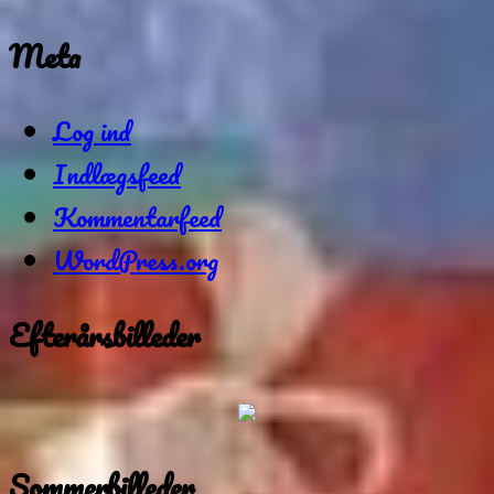
Meta
Log ind
Indlægsfeed
Kommentarfeed
WordPress.org
Efterårsbilleder
Sommerbilleder