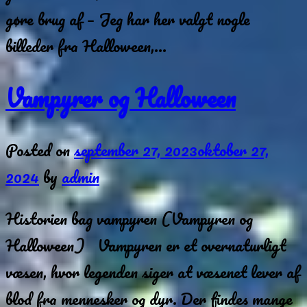
gøre brug af – Jeg har her valgt nogle
billeder fra Halloween,…
Vampyrer og Halloween
Posted on
september 27, 2023
oktober 27,
2024
by
admin
Historien bag vampyren (Vampyren og
Halloween) Vampyren er et overnaturligt
væsen, hvor legenden siger at væsenet lever af
blod fra mennesker og dyr. Der findes mange