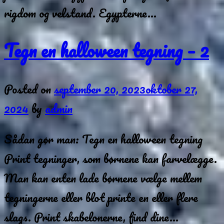
rigdom og velstand. Egypterne…
Tegn en halloween tegning – 2
Posted on
september 20, 2023
oktober 27,
2024
by
admin
Sådan gør man: Tegn en halloween tegning
Print tegninger, som børnene kan farvelægge.
Man kan enten lade børnene vælge mellem
tegningerne eller blot printe en eller flere
slags. Print skabelonerne, find dine…