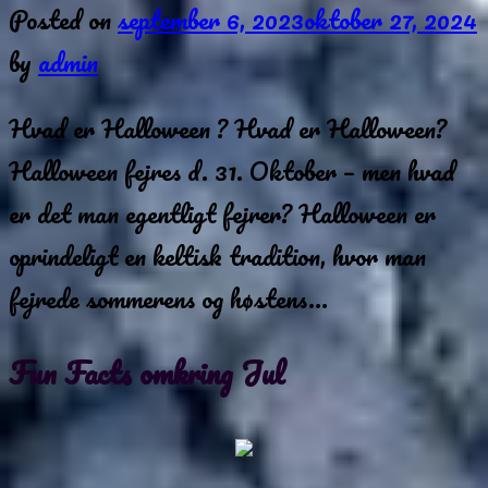
Posted on
september 6, 2023
oktober 27, 2024
by
admin
Hvad er Halloween ? Hvad er Halloween?
Halloween fejres d. 31. Oktober – men hvad
er det man egentligt fejrer? Halloween er
oprindeligt en keltisk tradition, hvor man
fejrede sommerens og høstens…
Fun Facts omkring Jul