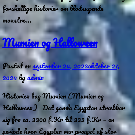
forskellige historier om blodsugende
monstre…
Mumien og Halloween
Posted on
september 24, 2023
oktober 27,
2024
by
admin
Historien bag Mumien (Mumien og
Halloween) Det gamle Egypten strækker
sig fra ca. 3300 f.Kr til 332 f.Kr – en
periode hvor Egypten var præget af stor