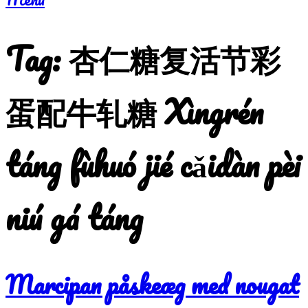
Tag:
杏仁糖复活节彩
蛋配牛轧糖 Xìngrén
táng fùhuó jié cǎidàn pèi
niú gá táng
Marcipan påskeæg med nougat