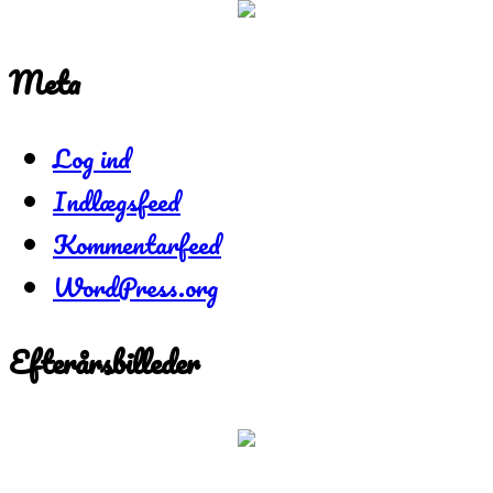
Meta
Log ind
Indlægsfeed
Kommentarfeed
WordPress.org
Efterårsbilleder