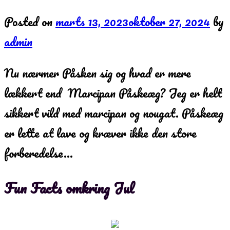
Posted on
marts 13, 2023
oktober 27, 2024
by
admin
Nu nærmer Påsken sig og hvad er mere
lækkert end Marcipan Påskeæg? Jeg er helt
sikkert vild med marcipan og nougat. Påskeæg
er lette at lave og kræver ikke den store
forberedelse…
Fun Facts omkring Jul