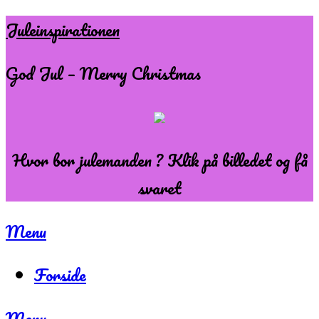
Skip
Juleinspirationen
to
God Jul – Merry Christmas
content
Hvor bor julemanden ? Klik på billedet og få
svaret
Menu
Forside
Menu