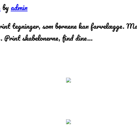
4
by
admin
rint tegninger, som børnene kan farvelægge. Ma
gs. Print skabelonerne, find dine…