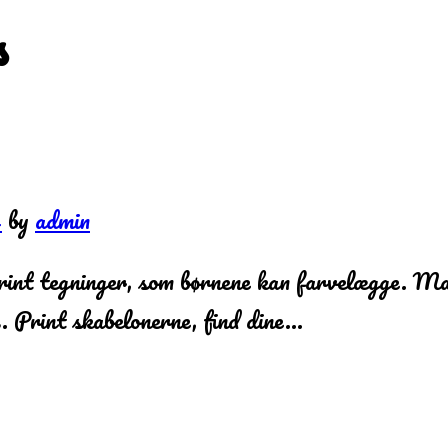
s
4
by
admin
rint tegninger, som børnene kan farvelægge. Ma
gs. Print skabelonerne, find dine…