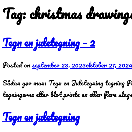
Tag:
christmas drawing
Tegn en juletegning – 2
Posted on
september 23, 2023
oktober 27, 202
Sådan gør man: Tegn en Juletegning tegning P
tegningerne eller blot printe en eller flere sla
Tegn en juletegning