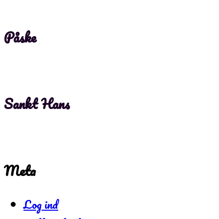
Påske
Sankt Hans
Meta
Log ind