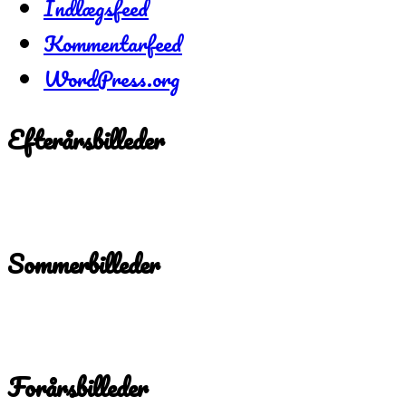
Indlægsfeed
Kommentarfeed
WordPress.org
Efterårsbilleder
Sommerbilleder
Forårsbilleder