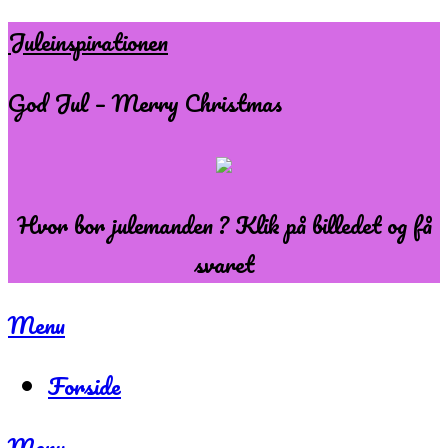
Skip
Juleinspirationen
to
God Jul – Merry Christmas
content
Hvor bor julemanden ? Klik på billedet og få
svaret
Menu
Forside
Menu