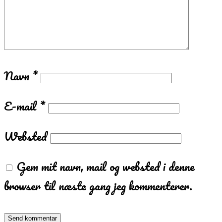
Navn
*
E-mail
*
Websted
Gem mit navn, mail og websted i denne
browser til næste gang jeg kommenterer.