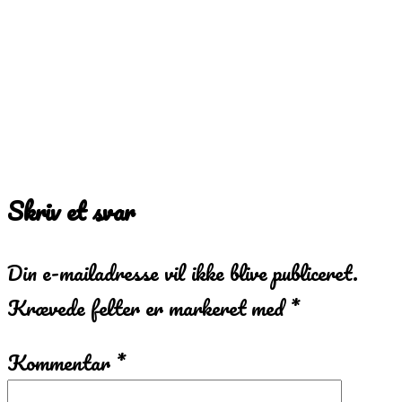
Skriv et svar
Din e-mailadresse vil ikke blive publiceret.
Krævede felter er markeret med
*
Kommentar
*