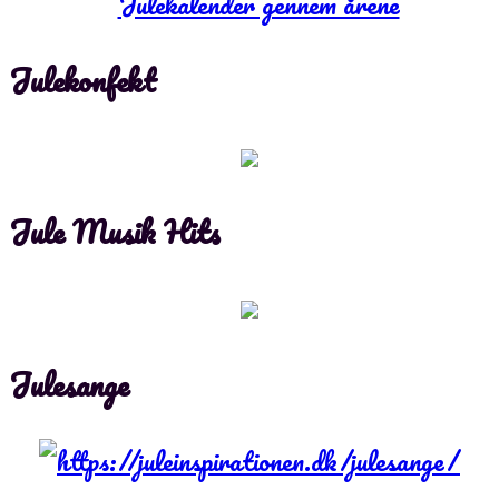
Julekonfekt
Jule Musik Hits
Julesange