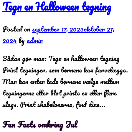
Tegn en Halloween tegning
Posted on
september 17, 2023
oktober 27,
2024
by
admin
Sådan gør man: Tegn en halloween tegning
Print tegninger, som børnene kan farvelægge.
Man kan enten lade børnene vælge mellem
tegningerne eller blot printe en eller flere
slags. Print skabelonerne, find dine…
Fun Facts omkring Jul