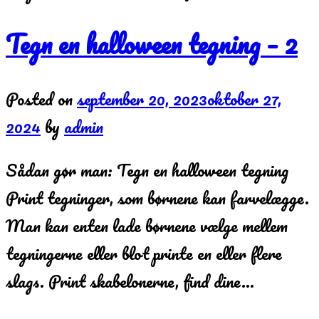
Tegn en halloween tegning – 2
Posted on
september 20, 2023
oktober 27,
2024
by
admin
Sådan gør man: Tegn en halloween tegning
Print tegninger, som børnene kan farvelægge.
Man kan enten lade børnene vælge mellem
tegningerne eller blot printe en eller flere
slags. Print skabelonerne, find dine…