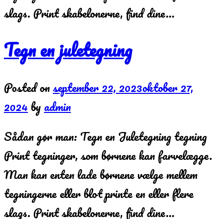
slags. Print skabelonerne, find dine…
Tegn en juletegning
Posted on
september 22, 2023
oktober 27,
2024
by
admin
Sådan gør man: Tegn en Juletegning tegning
Print tegninger, som børnene kan farvelægge.
Man kan enten lade børnene vælge mellem
tegningerne eller blot printe en eller flere
slags. Print skabelonerne, find dine…