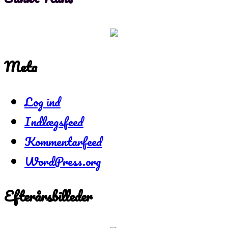
Meta
Log ind
Indlægsfeed
Kommentarfeed
WordPress.org
Efterårsbilleder