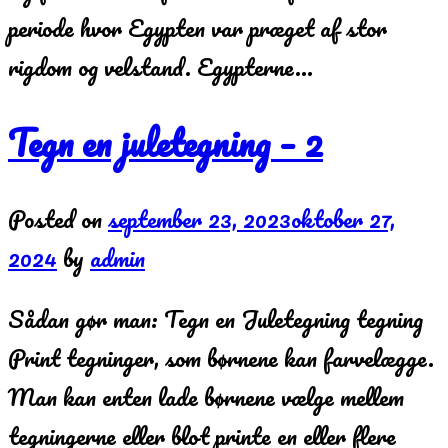
periode hvor Egypten var præget af stor
rigdom og velstand. Egypterne…
Tegn en juletegning – 2
Posted on
september 23, 2023
oktober 27,
2024
by
admin
Sådan gør man: Tegn en Juletegning tegning
Print tegninger, som børnene kan farvelægge.
Man kan enten lade børnene vælge mellem
tegningerne eller blot printe en eller flere