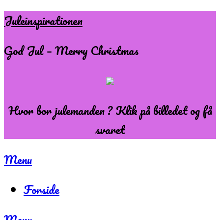
Skip
Juleinspirationen
to
God Jul – Merry Christmas
content
Hvor bor julemanden ? Klik på billedet og få
svaret
Menu
Forside
Menu